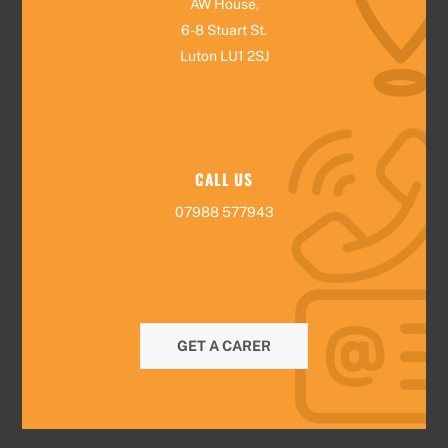
AW House,
6-8 Stuart St.
Luton LU1 2SJ
CALL US
07988 577943
GET A CARER